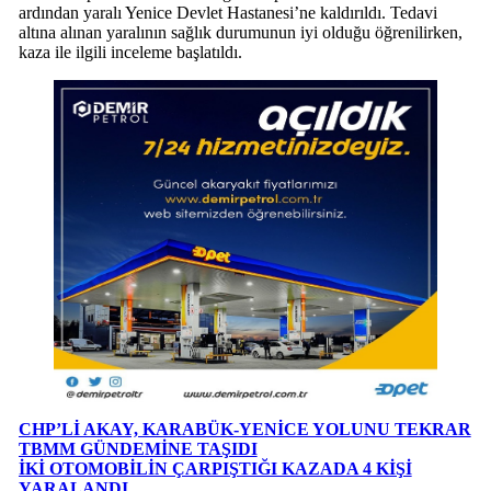
ardından yaralı Yenice Devlet Hastanesi’ne kaldırıldı. Tedavi
altına alınan yaralının sağlık durumunun iyi olduğu öğrenilirken,
kaza ile ilgili inceleme başlatıldı.
CHP’Lİ AKAY, KARABÜK-YENİCE YOLUNU TEKRAR
TBMM GÜNDEMİNE TAŞIDI
İKİ OTOMOBİLİN ÇARPIŞTIĞI KAZADA 4 KİŞİ
YARALANDI