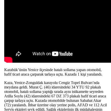
Karabük’ünün Yenice ilçesinde hatalı sollama yapan otomobil,
hafif ticari araca çarparak tarlaya uçtu. Kazada 1 kişi yaralandı.
Kaza, Yenice-Zonguldak karayolu Cengiz Topel Bulvarı’nda
meydana geldi. Murat Ç. (46) idaresindeki 34 YTU 92 plakalı
otomobil, hatalı sollama yaptığı sırada aynı istikamette seyreden
Atilla Soylu (42) idaresindeki 67 DZ 373 plakalı hafif ticari araca
çarpıp tarlaya uçtu. Kazada otomobilde bulunan Sabahat Akar
(72) yaralandı. İhbar üzerine olay yerine polis, AFAD ve 112 Acil
Servis ekipleri sevk edildi. Sağlık ekiplerinin ilk müdahalesinin