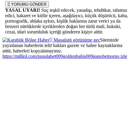
YORUMU GÖNDER
YASAL UYARI!
Suç teşkil edecek, yasadışı, tehditkar, rahatsız
edici, hakaret ve küfür içeren, aşağılayıcı, küçük düşürücü, kaba,
pornografik, ahlaka aykırı, kişilik haklarına zarar verici ya da
benzeri niteliklerde içeriklerden doğan her türlü mali, hukuki,
cezai, idari sorumluluk içeriği gönderen kişiye aittir.
Masaüstü görünüme geç
Sitemizde
yayınlanan haberlerin telif hakları gazete ve haber kaynaklarına
aittir, haberleri kopyalamayınız.
escort
grandpashabet
escort
Grandpashabet
grandpashabet
grandpashabet
Jojobet
pusulabet
https://milliol.com/
escort konya
jojobet
jojobet
pusulabet009
grandpashabet
goldenbahis009
escort bayan
Grandpashabet
ganobet
bursa
child
superbetin
dizipal
pusulabet
matbet
imajbet
grandpashabe
holiganbet
grandpashabe
jojobet
grandpashabe
grandpashabe
child
kavbet
jojobet
jojobet
jojobet
matadorbet
grandpashabe
pusulabet
child
jojobet
grandpashabe
grandpashabe
grandpashabe
holiganbet
grandpashabe
holiganbet
jojobet
jojobet
jojobet
1win
1win
betgit
1win
romabet
gameofbet
1win
radissonbet
radissonbet
1win
holiganbet
gameofbet
teosbet
wbahis
amkbet
grandpashabe
sekabet
sekabet
vdcasino
betcio
vdcasino
vdcasino
bettilt
betgit
teosbet
holiganbet
betgit
betpuan
holiganbet
cratosroyalbet
betpuan
cratosroyalbet
cratosroyalbet
grandpashabe
bettilt
betcio
porno izle
grandp
por
mat
betti
jojo
gra
tam
amg
cas
bah
vdc
cas
bet
bet
Jojo
cas
Gra
Cas
konya
bayan
giriş
escort
porn
porn
giriş
porn
giriş
giriş
giriş
giriş
giriş
giriş
giriş
giriş
giriş
giriş
giriş
giri
giri