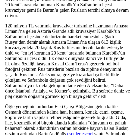
20 kent” arasında bulunan Karabük’ün Safranbolu ilçesi
kruvaziyer gemi ile Bartın’a gelen Rusların tercihi olmaya devam
ediyor.
120 milyon TL yatırımla kruvaziyer turizmine hazırlanan Amasra
Limanı’na gelen Astoria Grande adlı kruvaziyer Karabük’ün
Safranbolu ilçesinde de turizmin hareketlenmesini sağladı.
Rusya’dan demir alarak Amasra Limanı’na ulaşan 613 kişilik
kurvaziyerdeki 70 kişilik Rus kafilesinin tercihi tarihi evleriyle
ünlü ve “en iyi korunan 20 kent” arasında bulunan Karabük’ün
Safranbolu ilçesi oldu. İlk olarak dünyada ikinci ve Türkiye’de
ilk olma özelliği taşıyan Kristal Cam Teras’ı gezerek bol bol
fotoğraf çektiren Rus turistlerin bazıları da zipline deneyimini
yaşadı. Rus turist Aleksandra, geziye kız arkadaşı ile birlikte
çıktığını ve Safranbolu doğasını çok sevdiğini belirtti.
Safranbolu’ya ilk defa geldiğini ifade eden Aleksandra, “Daha
önce İstanbul, Antalya ve Kemer’e gelmiştik. Bu seferde deniz ve
plaj dışında doğasını görmek için buraya geldik” dedi.
Öğle yemeğinin ardından Eski Çarşı Bölgesine gelen kafile
Osmanlı döneminden kalma han, hamam, konak, cami, çeşme,
köprü ve tarihi yapıları rehber eşliğinde gezerek bilgi aldı. Gıda,
ilaç, kozmetik gibi birçok alanda kullanılan “dünyanın en pahalı
baharatı” olarak adlandırılan safran bitkisine hayran kalan Ruslar,
gezinin ardından Bartın’a dönüş
esenler escort
yaptı. Safranbolu