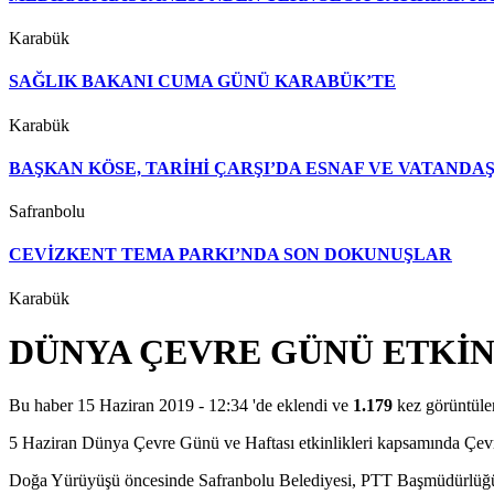
Karabük
SAĞLIK BAKANI CUMA GÜNÜ KARABÜK’TE
Karabük
BAŞKAN KÖSE, TARİHİ ÇARŞI’DA ESNAF VE VATAND
Safranbolu
CEVİZKENT TEMA PARKI’NDA SON DOKUNUŞLAR
Karabük
DÜNYA ÇEVRE GÜNÜ ETKİN
Bu haber 15 Haziran 2019 - 12:34 'de eklendi ve
1.179
kez görüntüle
5 Haziran Dünya Çevre Günü ve Haftası etkinlikleri kapsamında Çev
Doğa Yürüyüşü öncesinde Safranbolu Belediyesi, PTT Başmüdürlüğü, Ç