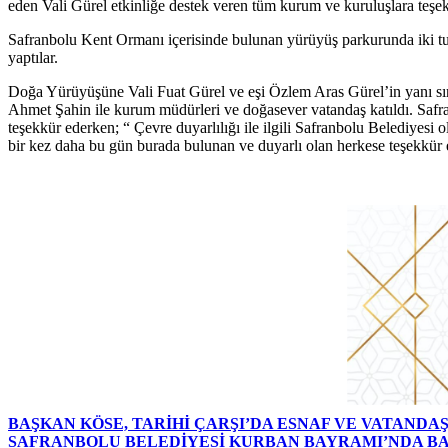
eden Vali Gürel etkinliğe destek veren tüm kurum ve kuruluşlara teşekk
Safranbolu Kent Ormanı içerisinde bulunan yürüyüş parkurunda iki tu
yaptılar.
Doğa Yürüyüşüne Vali Fuat Gürel ve eşi Özlem Aras Gürel’in yanı sı
Ahmet Şahin ile kurum müdürleri ve doğasever vatandaş katıldı. Safr
teşekkür ederken; “ Çevre duyarlılığı ile ilgili Safranbolu Belediyesi
bir kez daha bu gün burada bulunan ve duyarlı olan herkese teşekkür
BAŞKAN KÖSE, TARİHİ ÇARŞI’DA ESNAF VE VATAND
SAFRANBOLU BELEDİYESİ KURBAN BAYRAMI’NDA B