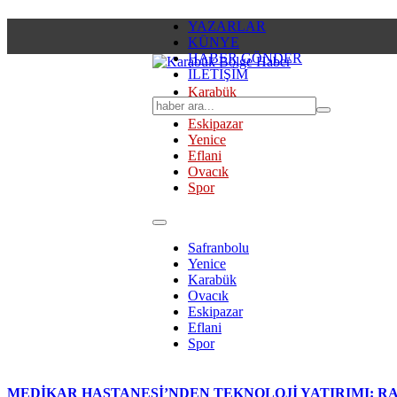
YAZARLAR
KÜNYE
HABER GÖNDER
İLETİŞİM
Karabük
Safranbolu
Eskipazar
Yenice
Eflani
Ovacık
Spor
Safranbolu
Yenice
Karabük
Ovacık
Eskipazar
Eflani
Spor
MEDİKAR HASTANESİ’NDEN TEKNOLOJİ YATIRIMI: RA