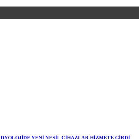
DYOLOJİDE YENİ NESİL CİHAZLAR HİZMETE GİRDİ