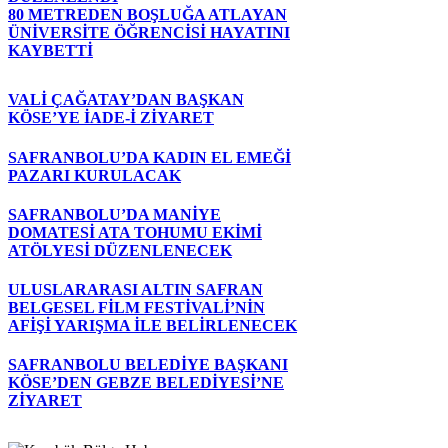
80 METREDEN BOŞLUĞA ATLAYAN
ÜNİVERSİTE ÖĞRENCİSİ HAYATINI
KAYBETTİ
VALİ ÇAĞATAY’DAN BAŞKAN
KÖSE’YE İADE-İ ZİYARET
SAFRANBOLU’DA KADIN EL EMEĞİ
PAZARI KURULACAK
SAFRANBOLU’DA MANİYE
DOMATESİ ATA TOHUMU EKİMİ
ATÖLYESİ DÜZENLENECEK
ULUSLARARASI ALTIN SAFRAN
BELGESEL FİLM FESTİVALİ’NİN
AFİŞİ YARIŞMA İLE BELİRLENECEK
SAFRANBOLU BELEDİYE BAŞKANI
KÖSE’DEN GEBZE BELEDİYESİ’NE
ZİYARET