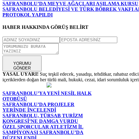
SAFRANBOLU’DA MEYVE AĞAÇLARI AŞILAMA KURSU
SAFRANBOLU BELEDİYESİ VE TÜRK BÖBREK VAKFI AR
PROTOKOL YAPILDI
HABER HAKKINDA GÖRÜŞ BELİRT
YORUMU
GÖNDER
YASAL UYARI!
Suç teşkil edecek, yasadışı, tehditkar, rahatsız edic
içeriklerden doğan her türlü mali, hukuki, cezai, idari sorumluluk içeriğ
SAFRANBOLU’YA YENİ NESİL HALK
OTOBÜSÜ
SAFRANBOLU’DA PROJELER
YERİNDE İNCELENDİ
SAFRANBOLU, TÜRSAB TURİZM
KONGRESİ’NE DAMGA VURDU
ÖZEL SPORCULAR ATLETİZM İL
ŞAMPİYONASI SAFRANBOLU’DA
DÜZENLENDİ