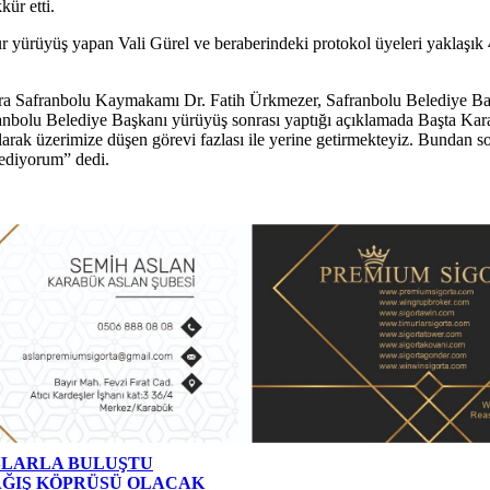
ür etti.
r yürüyüş yapan Vali Gürel ve beraberindeki protokol üyeleri yaklaşık
ra Safranbolu Kaymakamı Dr. Fatih Ürkmezer, Safranbolu Belediye Baş
anbolu Belediye Başkanı yürüyüş sonrası yaptığı açıklamada Başta Kara
 olarak üzerimize düşen görevi fazlası ile yerine getirmekteyiz. Bundan 
 ediyorum” dedi.
AŞLARLA BULUŞTU
AĞIŞ KÖPRÜSÜ OLACAK