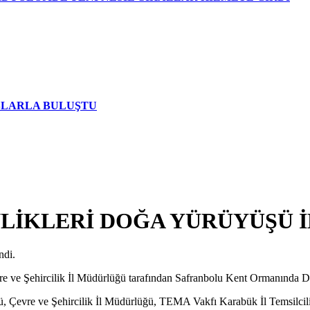
AŞLARLA BULUŞTU
LİKLERİ DOĞA YÜRÜYÜŞÜ İ
ndi.
re ve Şehircilik İl Müdürlüğü tarafından Safranbolu Kent Ormanında 
evre ve Şehircilik İl Müdürlüğü, TEMA Vakfı Karabük İl Temsilciliği v