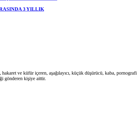
ASINDA 3 YILLIK
i, hakaret ve küfür içeren, aşağılayıcı, küçük düşürücü, kaba, pornografik,
i gönderen kişiye aittir.