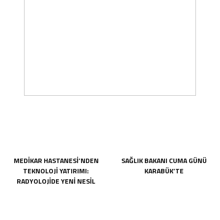
MEDİKAR HASTANESİ’NDEN
SAĞLIK BAKANI CUMA GÜNÜ
TEKNOLOJİ YATIRIMI:
KARABÜK’TE
RADYOLOJİDE YENİ NESİL
CİHAZLAR HİZMETE GİRDİ