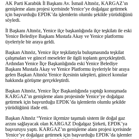
AK Parti Karabük İl Başkanı Av. İsmail Altınöz, KARGAZ’ın
genişleme alanı projesi içerisinde Yenice’ye doğalgaz getirmek
için başvurduğu EPDK’da işlemlerin olumlu şekilde yürüdüğünü
söyledi.
İl Başkanı Altınöz, Yenice ilçe başkanlığında ilçe teşkilatı ile eski
Yenice Belediye Başkanı Mustafa Akay ve Yenice platformu
üyeleriyle bir araya geldi.
Başkan Altınöz, Yenice ilçe teşkilatıyla buluşmasında teşkilat
çalışmaları ve güncel meseleler ile ilgili toplantı gerçekleştirdi.
Ardından Yenice İlçe Başkanlığında eski Yenice Belediye
Başkanı Mustafa Akay ve Yenice Platformu üyeleriyle bir araya
gelen Başkan Altınöz Yenice ilçesinin talepleri, güncel konular
hakkında görüşme gerçekleştirdi.
Başkan Altınöz, Yenice İlçe Başkanlığında yaptığı konuşmada
KARGAZ’ın genişleme alanı projesinde Yenice’ye doğalgaz
getirmek için başvurduğu EPDK’da işlemlerin olumlu şekilde
yürüdüğünü ifade etti.
Başkan Altınöz “Yenice ilçemize taşımalı sistem ile doğal gaz
arzını sağlayacak olan KARGAZ Doğalgaz Şirketi, EPDK’ya
başvuruyu yaptı. KARGAZ’ın genişleme alanı projesi içerisinde
Yenice’ye doğalgaz getirmek için başvurduğu EPDK’da işlemler