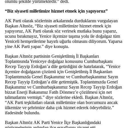
olumlu şekilde yürümektedir.” dedi.
“Biz siyaseti milletimize hizmet etmek için yapıyoruz”
AK Parti olarak sözlerinin arkalarında durduklarını vurgulayan
Başkan Altınöz, “Biz siyaseti milletimize hizmet etmek için
yapıyoruz, AK Parti olarak söz verirsek mutlaka bunu yaparız,
ucunu bırakmayız, Yenice ilçemize taşıma yolu ile doğalgaz tüm
Yeniceli hemşerilerime hayırlı uğurlu olmasını diliyorum. Yaparsa
yine AK Parti yapar.” diye konuştu.
Başkan Altınöz partisinin Genişletilmiş İl Başkanları
Toplantısında Yeniceye doğalgaz konusunu Cumhurbaşkanı
Recep Tayyip Erdoğan’a dile getirdiğini de hatırlatarak, “Yenice
ilçemize doğalgazın çözümü için Genişletilmiş İl Başkanları
Toplantımızda Genel Başkanımız ve Cumhurbaşkanımız Sayın
Recep Tayyip Erdoğan’a dile getirmiştik. Toplantımızda Genel
Başkanımız ve Cumhurbaşkanımız Sayın Recep Tayyip Erdoğan
bizzat Enerji Bakanımız Fatih Dönmez’e çözülmesi için net
talimatlarını vermişti.” diye sözlerine ekledi. Başkan Altınöz,
“AK Parti teşkilatları olarak milletimize olan borcumuzu ancak
ülkemize ve şehrimize daha çok hizmet ederek ödeyebiliriz.”
ifadesinde bulundu.
Başkan Altınöz AK Parti Yenice İlçe Başkanlığındaki
görüşmelerinin ardından ilçe esnaflarını ziyaret etti.