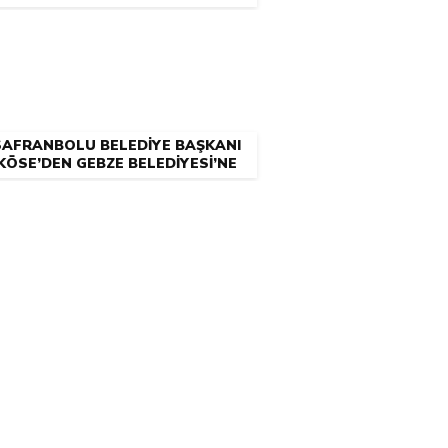
YARIŞMA İLE BELİRLENECEK
SAFRANBOLU BELEDİYE BAŞKANI
KÖSE’DEN GEBZE BELEDİYESİ’NE
ZİYARET