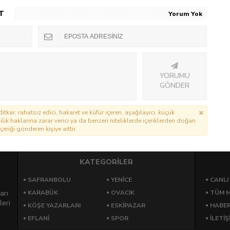
PROTOKOL YAPILDI
T
Yorum Yok
YORUMU
GÖNDER
itkar, rahatsız edici, hakaret ve küfür içeren, aşağılayıcı, küçük
lik haklarına zarar verici ya da benzeri niteliklerde içeriklerden doğan
çeriği gönderen kişiye aittir.
KATEGORİLER
SAFRANBOLU
YENICE
CANLI
arı
KARABÜK
OVACIK
TÜM M
leri
KÖŞE YAZARLARI
ESKIPAZAR
HABE
EFLANI
SPOR
İLETİŞ