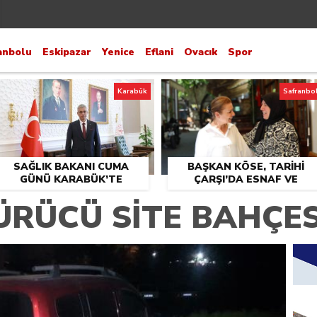
anbolu
Eskipazar
Yenice
Eflani
Ovacık
Spor
Karabük
Safranbo
SAĞLIK BAKANI CUMA
BAŞKAN KÖSE, TARİHİ
GÜNÜ KARABÜK’TE
ÇARŞI’DA ESNAF VE
VATANDAŞLARLA BULUŞT
ÜRÜCÜ SİTE BAHÇE