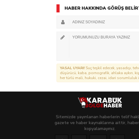
HABER HAKKINDA GÖRÜŞ BELİR
YASAL UYARI!
Suç teşkil edecek, yasadışı, tehd
düşürücü, kaba, pornografik, ahlaka aykırı, kişi
her türlü mali, hukuki, cezai, idari sorumluluk i
Sitemizde yayınlanan haberlerin telif hakl
gazete ve haber kaynaklarına aittir, haber
kopyalamayınız.