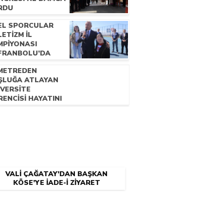
RDU
EL SPORCULAR
ETİZM İL
MPİYONASI
FRANBOLU’DA
ZENLENDİ
 METREDEN
ŞLUĞA ATLAYAN
İVERSİTE
ENCİSİ HAYATINI
YBETTİ
VALİ ÇAĞATAY’DAN BAŞKAN
KÖSE’YE İADE-İ ZİYARET