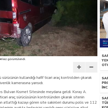
SA
4
kez görüntülendi.
YEN
OT
 sürücünün kullandığı hafif ticari araç kontrolden çıkarak
SA
üvenlik kamerasına yansıdı.
PR
İNC
 Bulvarı Kısmet Sitesinde meydana geldi. Koray A.
ticari araç sürücüsünün kontrolünden çıkarak sitenin
SA
 atlattığı kazayı gören site sakinleri durumu polis ve 112
TÜ
ekiplerinin ayakta tedavisini yaptığı genç sürücüye alkol
KO