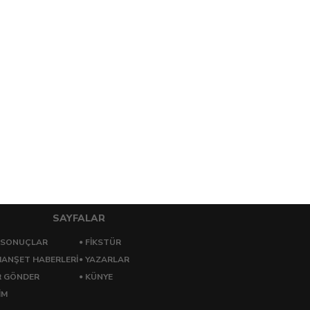
SAYFALAR
 SONUÇLAR
FİKSTÜR
ANŞET HABERLERİ
YAZARLAR
R GÖNDER
KÜNYE
İM