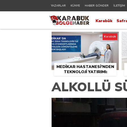
YAZARLAR
KÜNYE
HABER GÖNDER
İLETİŞİM
Karabük
Safr
Karabük
MEDİKAR HASTANESİ’NDEN
TEKNOLOJİ YATIRIMI:
RADYOLOJİDE YENİ NESİL
ALKOLLÜ S
CİHAZLAR HİZMETE GİRDİ