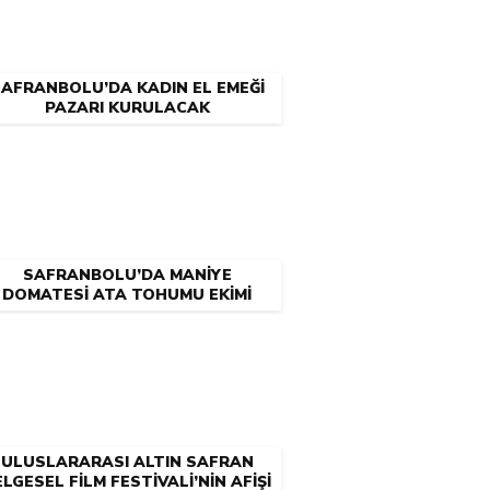
AFRANBOLU’DA KADIN EL EMEĞİ
PAZARI KURULACAK
SAFRANBOLU’DA MANİYE
DOMATESİ ATA TOHUMU EKİMİ
ATÖLYESİ DÜZENLENECEK
ULUSLARARASI ALTIN SAFRAN
LGESEL FİLM FESTİVALİ’NİN AFİŞİ