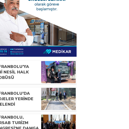
FRANBOLU’YA
İ NESİL HALK
OBÜSÜ
FRANBOLU’DA
OJELER YERİNDE
ELENDİ
FRANBOLU,
RSAB TURİZM
NGRESİ’NE DAMGA