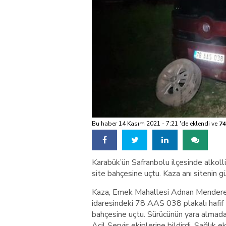
Bu haber 14 Kasım 2021 - 7:21 'de eklendi ve
74
Karabük’ün Safranbolu ilçesinde alkollü
site bahçesine uçtu. Kaza anı sitenin g
Kaza, Emek Mahallesi Adnan Menderes
idaresindeki 78 AAS 038 plakalı hafif 
bahçesine uçtu. Sürücünün yara almadan
Acil Servis ekiplerine bildirdi. Sağlık 