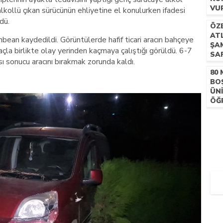
VU
lkollü çıkan sürücünün ehliyetine el konulurken ifadesi
dü.
ÖZ
ATL
nbean kaydedildi. Görüntülerde hafif ticari aracın bahçeye
ŞA
çla birlikte olay yerinden kaçmaya çalıştığı görüldü. 6-7
SA
ı sonucu aracını bırakmak zorunda kaldı.
DÜ
80
BO
ÜN
ÖĞR
KA