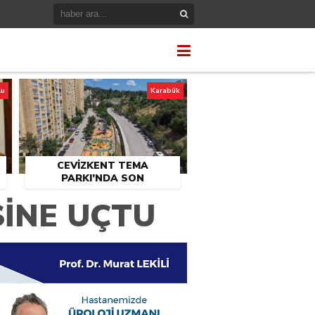
lu
Karabük
CEVİZKENT TEMA
PARKI’NDA SON
U
DOKUNUŞLAR
SİNE UÇTU