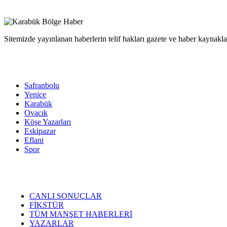
Sitemizde yayınlanan haberlerin telif hakları gazete ve haber kaynaklar
Safranbolu
Yenice
Karabük
Ovacık
Köşe Yazarları
Eskipazar
Eflani
Spor
CANLI SONUÇLAR
FİKSTÜR
TÜM MANŞET HABERLERİ
YAZARLAR