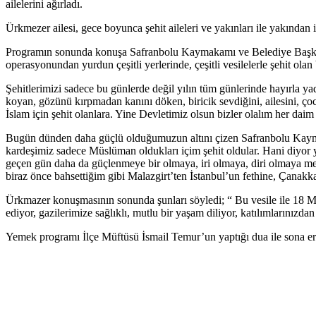
ailelerini ağırladı.
Ürkmezer ailesi, gece boyunca şehit aileleri ve yakınları ile yakından i
Programın sonunda konuşa Safranbolu Kaymakamı ve Belediye Başkan
operasyonundan yurdun çeşitli yerlerinde, çeşitli vesilelerle şehit ol
Şehitlerimizi sadece bu günlerde değil yılın tüm günlerinde hayırla ya
koyan, gözünü kırpmadan kanını döken, biricik sevdiğini, ailesini, ç
İslam için şehit olanlara. Yine Devletimiz olsun bizler olalım her daim
Bugün dünden daha güçlü olduğumuzun altını çizen Safranbolu Kayma
kardeşimiz sadece Müslüman oldukları içim şehit oldular. Hani diyor 
geçen gün daha da güçlenmeye bir olmaya, iri olmaya, diri olmaya mec
biraz önce bahsettiğim gibi Malazgirt’ten İstanbul’un fethine, Çanakkal
Ürkmazer konuşmasının sonunda şunları söyledi; “ Bu vesile ile 18 Ma
ediyor, gazilerimize sağlıklı, mutlu bir yaşam diliyor, katılımlarınızd
Yemek programı İlçe Müftüsü İsmail Temur’un yaptığı dua ile sona er