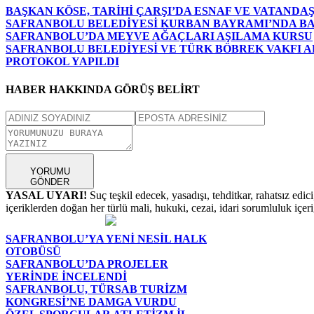
BAŞKAN KÖSE, TARİHİ ÇARŞI’DA ESNAF VE VATAND
SAFRANBOLU BELEDİYESİ KURBAN BAYRAMI’NDA B
SAFRANBOLU’DA MEYVE AĞAÇLARI AŞILAMA KURSU
SAFRANBOLU BELEDİYESİ VE TÜRK BÖBREK VAKFI AR
PROTOKOL YAPILDI
HABER HAKKINDA GÖRÜŞ BELİRT
YORUMU
GÖNDER
YASAL UYARI!
Suç teşkil edecek, yasadışı, tehditkar, rahatsız edic
içeriklerden doğan her türlü mali, hukuki, cezai, idari sorumluluk içeriğ
SAFRANBOLU’YA YENİ NESİL HALK
OTOBÜSÜ
SAFRANBOLU’DA PROJELER
YERİNDE İNCELENDİ
SAFRANBOLU, TÜRSAB TURİZM
KONGRESİ’NE DAMGA VURDU