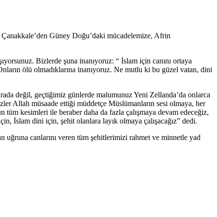
e, Çanakkale’den Güney Doğu’daki mücadelemize, Afrin
şıyorsunuz. Bizlerde şuna inanıyoruz: “ İslam için canını ortaya
nların ölü olmadıklarına inanıyoruz. Ne mutlu ki bu güzel vatan, dini
ada değil, geçtiğimiz günlerde malumunuz Yeni Zellanda’da onlarca
izler Allah müsaade ettiği müddetçe Müslümanların sesi olmaya, her
n tüm kesimleri ile beraber daha da fazla çalışmaya devam edeceğiz,
n, İslam dini için, şehit olanlara layık olmaya çalışacağız” dedi.
n uğruna canlarını veren tüm şehitlerimizi rahmet ve minnetle yad