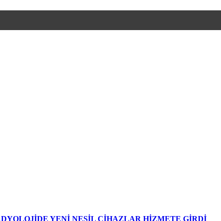
DYOLOJİDE YENİ NESİL CİHAZLAR HİZMETE GİRDİ