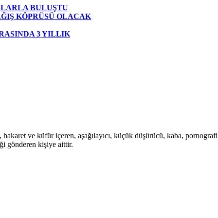
AŞLARLA BULUŞTU
AĞIŞ KÖPRÜSÜ OLACAK
ASINDA 3 YILLIK
i, hakaret ve küfür içeren, aşağılayıcı, küçük düşürücü, kaba, pornografik,
i gönderen kişiye aittir.