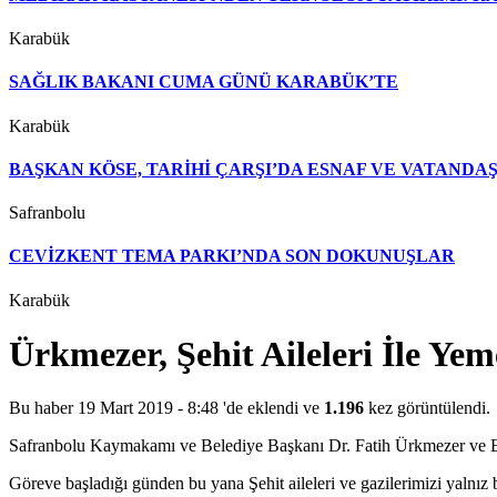
Karabük
SAĞLIK BAKANI CUMA GÜNÜ KARABÜK’TE
Karabük
BAŞKAN KÖSE, TARİHİ ÇARŞI’DA ESNAF VE VATAND
Safranbolu
CEVİZKENT TEMA PARKI’NDA SON DOKUNUŞLAR
Karabük
Ürkmezer, Şehit Aileleri İle Ye
Bu haber 19 Mart 2019 - 8:48 'de eklendi ve
1.196
kez görüntülendi.
Safranbolu Kaymakamı ve Belediye Başkanı Dr. Fatih Ürkmezer ve Eş
Göreve başladığı günden bu yana Şehit aileleri ve gazilerimizi yal