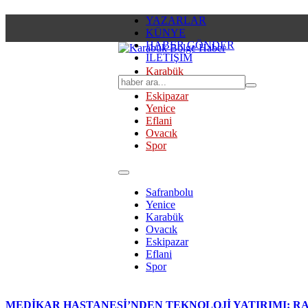
YAZARLAR
KÜNYE
HABER GÖNDER
İLETİŞİM
Karabük
Safranbolu
Eskipazar
Yenice
Eflani
Ovacık
Spor
Safranbolu
Yenice
Karabük
Ovacık
Eskipazar
Eflani
Spor
MEDİKAR HASTANESİ’NDEN TEKNOLOJİ YATIRIMI: RA