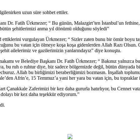
lgilenirken uzun süre sohbet ettiler.
ı Dr. Fatih Ürkmezer; “ Bu günün, Malazgirt’ten İstanbul’un fethin
an bütün şehitlerimizi anma yıl dönümü olduğunu söyledi”
d ettiklerini vurgulayan Ürkmezer; “ Sizler zaten bunu bir ömür boyu ta
ocuğunu bu vatan için ölmeye koşa koşa gidenlerden Allah Razı Olsun. O
 şehit ailelerimiz ve gazilerimizin yanlarındayız” diye konuştu.
kamı ve Belediye Başkanı Dr. Fatih Ürkmezer; “ Bakınız yalnızca bur
ya, bu ruh o ruhtur diye, biz sadece bölgemizde değil, bütün dünyada b
buruz. Allah bu birliğimizi beraberliğimizi bozmasın. İnşallah toplumu
e’den Afrin’e, 15 Temmuz’a yani her yara bu vatan için, bu topraklar içi
rt Çanakkale Zaferimizi bir kez daha gururla hatırlıyor, bu Cennet vata
an dolayı bir kez daha teşekkür ediyorum.”
di.