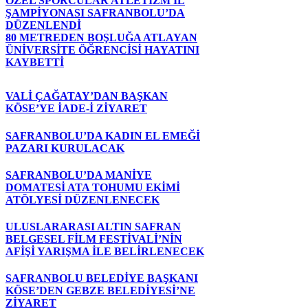
ÖZEL SPORCULAR ATLETİZM İL
ŞAMPİYONASI SAFRANBOLU’DA
DÜZENLENDİ
80 METREDEN BOŞLUĞA ATLAYAN
ÜNİVERSİTE ÖĞRENCİSİ HAYATINI
KAYBETTİ
VALİ ÇAĞATAY’DAN BAŞKAN
KÖSE’YE İADE-İ ZİYARET
SAFRANBOLU’DA KADIN EL EMEĞİ
PAZARI KURULACAK
SAFRANBOLU’DA MANİYE
DOMATESİ ATA TOHUMU EKİMİ
ATÖLYESİ DÜZENLENECEK
ULUSLARARASI ALTIN SAFRAN
BELGESEL FİLM FESTİVALİ’NİN
AFİŞİ YARIŞMA İLE BELİRLENECEK
SAFRANBOLU BELEDİYE BAŞKANI
KÖSE’DEN GEBZE BELEDİYESİ’NE
ZİYARET