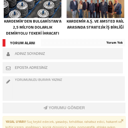
KARDEMİR’DEN BULGARİSTAN’A
KARDEMİR A.Ş. VE AMSTED RAİL
2,5 MİLYON DOLARLIK
ARASINDA STRATEJİK İŞ BİRLİĞİ
DEMİRYOLU TEKERİ İHRACATI
YORUM ALANI
Yorum Yok
YORUMU GÖNDER
YASAL UYARI!
Suç teşkil edecek, yasadışı, tehditkar, rahatsız edici, hakaret ve
küfür içeren, aşağılayıcı, küçük düşürücü, kaba, pornografik, ahlaka aykırı,