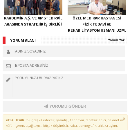
KARDEMİR A.Ş. VE AMSTED RAİL
ÖZEL MEDİKAR HASTANESİ
ARASINDA STRATEJİK İŞ BİRLİĞİ
FİZİK TEDAVİ VE
REHABİLİTASYON UZMANI UZM.
DR. NECDET ÇATALBAŞ İLE
YORUM ALANI
Yorum Yok
RÖPORTAJ
YORUMU GÖNDER
YASAL UYARI!
Suç teşkil edecek, yasadışı, tehditkar, rahatsız edici, hakaret ve
küfür içeren, aşağılayıcı, küçük düşürücü, kaba, pornografik, ahlaka aykırı,