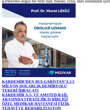
içeriklerden doğan her türlü mali, hukuki, cezai, idari sorumluluk içeriğ
KARDEMİR’DEN BULGARİSTAN’A 2,5
MİLYON DOLARLIK DEMİRYOLU
TEKERİ İHRACATI
KARDEMİR A.Ş. VE AMSTED RAİL
ARASINDA STRATEJİK İŞ BİRLİĞİ
ÖZEL MEDİKAR HASTANESİ FİZİK
TEDAVİ VE REHABİLİTASYON