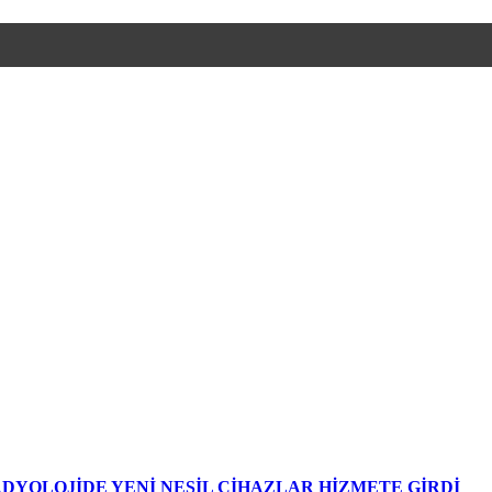
DYOLOJİDE YENİ NESİL CİHAZLAR HİZMETE GİRDİ