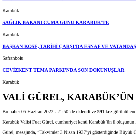
Karabük
SAĞLIK BAKANI CUMA GÜNÜ KARABÜK’TE
Karabük
BAŞKAN KÖSE, TARİHİ ÇARŞI’DA ESNAF VE VATAND
Safranbolu
CEVİZKENT TEMA PARKI’NDA SON DOKUNUŞLAR
Karabük
VALİ GÜREL, KARABÜK’ÜN 
Bu haber 05 Haziran 2022 - 21:50 'de eklendi ve
591
kez görüntülend
Karabük Valisi Fuat Gürel, cumhuriyet kenti Karabük’ün il oluşunun 
Gürel, mesajında, “Takvimler 3 Nisan 1937’yi gösterdiğinde Büyük Ön