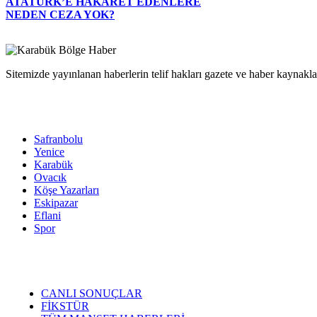
ATATÜRK’E HAKARET EDENLERE
NEDEN CEZA YOK?
Sitemizde yayınlanan haberlerin telif hakları gazete ve haber kaynaklar
Safranbolu
Yenice
Karabük
Ovacık
Köşe Yazarları
Eskipazar
Eflani
Spor
CANLI SONUÇLAR
FİKSTÜR