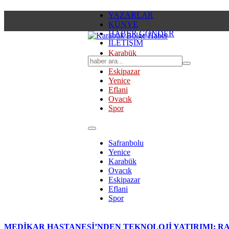
YAZARLAR
KÜNYE
HABER GÖNDER
İLETİŞİM
Karabük
Safranbolu
Eskipazar
Yenice
Eflani
Ovacık
Spor
Safranbolu
Yenice
Karabük
Ovacık
Eskipazar
Eflani
Spor
MEDİKAR HASTANESİ’NDEN TEKNOLOJİ YATIRIMI: RA