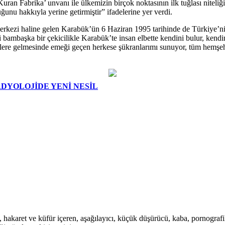
ran Fabrika’ unvanı ile ülkemizin birçok noktasının ilk tuğlası niteliğ
ğunu hakkıyla yerine getirmiştir” ifadelerine yer verdi.
 merkezi haline gelen Karabük’ün 6 Haziran 1995 tarihinde de Türkiye’ni
bambaşka bir çekicilikle Karabük’te insan elbette kendini bulur, kendi
ere gelmesinde emeği geçen herkese şükranlarımı sunuyor, tüm hemşeh
DYOLOJİDE YENİ NESİL
i, hakaret ve küfür içeren, aşağılayıcı, küçük düşürücü, kaba, pornografik,