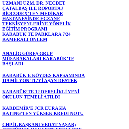
UZMANI UZM. DR. NECDET
ÇATALBAŞ İLE RÖPORTAJ
BİOCODEX’TEN MEDİKAR
HASTANESİNDE ECZANE
TEKNİSYENLERİNE YÖNELİK
EĞİTİM PROGRAMI
KARABÜK’TE PARKLARA 7/24
KAMERALI ÖNLEM
ANALİG GÜREŞ GRUP
MÜSABAKALARI KARABÜK’TE
BAŞLADI
KARABÜK’E KÖYDES KAPSAMINDA
119 MİLYON TL’Yİ AŞAN DESTEK
KARABÜK’TE 12 DERSLİKLİ YENİ
OKULUN TEMELİ ATILDI
KARDEMİR’E JCR EURASIA
RATING’TEN YÜKSEK KREDİ NOTU
CHP İL BAŞKANI VEDAT YAŞAR;