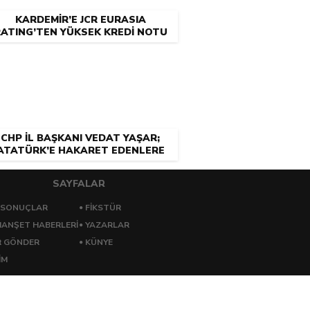
KARDEMİR’E JCR EURASIA
ATING’TEN YÜKSEK KREDİ NOTU
CHP İL BAŞKANI VEDAT YAŞAR;
ATATÜRK’E HAKARET EDENLERE
NEDEN CEZA YOK?
SAYFALAR
 SONUÇLAR
FİKSTÜR
ANŞET HABERLERİ
YAZARLAR
R GÖNDER
KÜNYE
İM