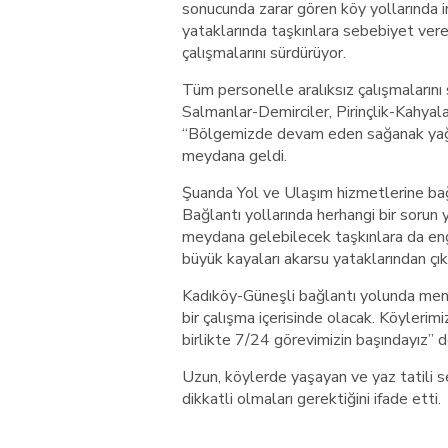
sonucunda zarar gören köy yollarında i
yataklarında taşkınlara sebebiyet vere
çalışmalarını sürdürüyor.
Tüm personelle aralıksız çalışmaların
Salmanlar-Demirciler, Pirinçlik-Kahyal
“Bölgemizde devam eden sağanak yağmu
meydana geldi.
Şuanda Yol ve Ulaşım hizmetlerine bağl
Bağlantı yollarında herhangi bir sorun
meydana gelebilecek taşkınlara da enge
büyük kayaları akarsu yataklarından çık
Kadıköy-Güneşli bağlantı yolunda menf
bir çalışma içerisinde olacak. Köylerim
birlikte 7/24 görevimizin başındayız” d
Uzun, köylerde yaşayan ve yaz tatili 
dikkatli olmaları gerektiğini ifade etti.