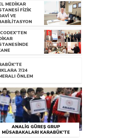
EL MEDİKAR
TANESİ FİZİK
AVİ VE
HABİLİTASYON
ANI UZM. DR.
OCODEX’TEN
CDET ÇATALBAŞ
DİKAR
E RÖPORTAJ
STANESİNDE
ZANE
KNİSYENLERİNE
ELİK EĞİTİM
RABÜK’TE
OGRAMI
RKLARA 7/24
MERALI ÖNLEM
ANALİG GÜREŞ GRUP
MÜSABAKALARI KARABÜK’TE
BAŞLADI