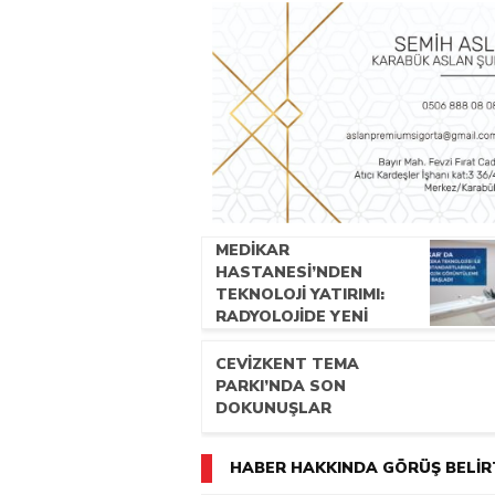
MEDİKAR
HASTANESİ’NDEN
TEKNOLOJİ YATIRIMI:
RADYOLOJİDE YENİ
NESİL CİHAZLAR
HİZMETE GİRDİ
CEVİZKENT TEMA
PARKI’NDA SON
DOKUNUŞLAR
HABER HAKKINDA GÖRÜŞ BELİR