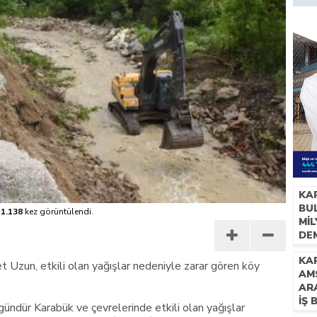
KA
BUL
1.138
kez görüntülendi.
Mİ
DE
İH
KAR
 Uzun, etkili olan yağışlar nedeniyle zarar gören köy
AM
AR
İŞ 
ndür Karabük ve çevrelerinde etkili olan yağışlar