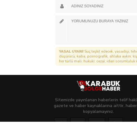
YASAL UYARI!
Suç teşkil edecek, yasadışı, tehd
düşürücü, kaba, pornografik, ahlaka aykırı, kişi
her türlü mali, hukuki, cezai, idari sorumluluk i
Sitemizde yayınlanan haberlerin telif hakl
gazete ve haber kaynaklarına aittir, haber
kopyalamayınız.