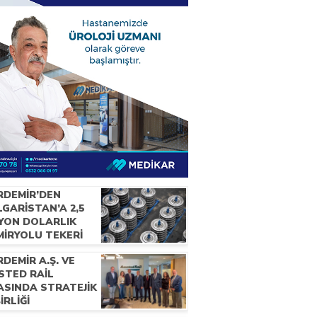
RDEMİR’DEN
GARİSTAN’A 2,5
LYON DOLARLIK
MİRYOLU TEKERİ
RACATI
DEMİR A.Ş. VE
STED RAİL
ASINDA STRATEJİK
BİRLİĞİ