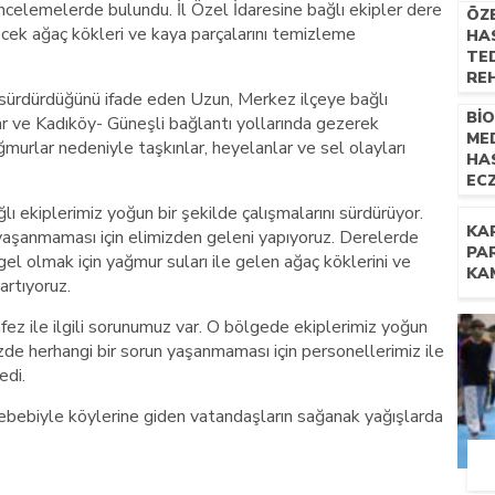
ncelemelerde bulundu. İl Özel İdaresine bağlı ekipler dere
ÖZ
cek ağaç kökleri ve kaya parçalarını temizleme
HAS
TED
RE
ı sürdürdüğünü ifade eden Uzun, Merkez ilçeye bağlı
UZM
Bİ
NE
ar ve Kadıköy- Güneşli bağlantı yollarında gezerek
ME
İL
rlar nedeniyle taşkınlar, heyelanlar ve sel olayları
HA
EC
TE
ı ekiplerimiz yoğun bir şekilde çalışmalarını sürdürüyor.
YÖN
KA
 yaşanmaması için elimizden geleni yapıyoruz. Derelerde
PR
PA
l olmak için yağmur suları ile gelen ağaç köklerini ve
KA
artıyoruz.
ez ile ilgili sorunumuz var. O bölgede ekiplerimiz yoğun
izde herhangi bir sorun yaşanmaması için personellerimiz ile
edi.
sebebiyle köylerine giden vatandaşların sağanak yağışlarda