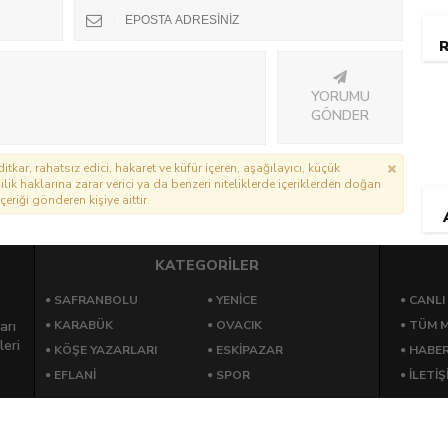
R
YORUMU
GÖNDER
itkar, rahatsız edici, hakaret ve küfür içeren, aşağılayıcı, küçük
lik haklarına zarar verici ya da benzeri niteliklerde içeriklerden doğan
çeriği gönderen kişiye aittir.
KATEGORİLER
SAFRANBOLU
YENICE
CANLI
arı
KARABÜK
OVACIK
TÜM M
leri
KÖŞE YAZARLARI
ESKIPAZAR
HABE
EFLANI
SPOR
İLETİŞ