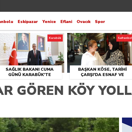
anbolu
Eskipazar
Yenice
Eflani
Ovacık
Spor
Karabük
Safranbo
SAĞLIK BAKANI CUMA
BAŞKAN KÖSE, TARİHİ
GÜNÜ KARABÜK’TE
ÇARŞI’DA ESNAF VE
VATANDAŞLARLA BULUŞT
AR GÖREN KÖY YOLL