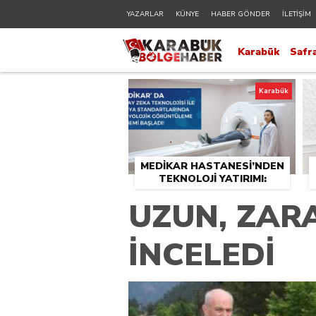
YAZARLAR
KÜNYE
HABER GÖNDER
İLETİŞİM
Karabük
Safr
Karabük
MEDİKAR HASTANESİ’NDEN
TEKNOLOJİ YATIRIMI:
RADYOLOJİDE YENİ NESİL
UZUN, ZAR
CİHAZLAR HİZMETE GİRDİ
İNCELEDİ