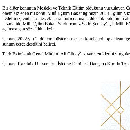
Bir diğer konunun Mesleki ve Teknik Eğitim olduğunu vurgulayan Çap
önem arz eden bu konu, Millî Eğitim Bakanlığımızın 2023 Eğitim Vizy
hedefimiz, endüstri meslek lisesi müfredatına haddecilik bölümünü al
hazırlattık. Mili Eğitim Bakan Yardımcımız Sadri Şensoy’u, İl Milli E
açılması için söz aldık” dedi.
Çapraz, 2022 yılı 2. dönem müşterek meslek komiteleri toplantısını g
sunum gerçekleştiğini belirtti.
Türk Eximbank Genel Müdürü Ali Güney’ı ziyaret ettiklerini vurgulay
Çapraz, Karabük Üniversitesi İşletme Fakültesi Danışma Kurulu Toplan