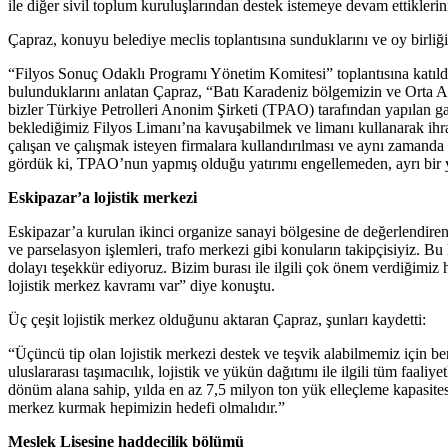
ile diğer sivil toplum kuruluşlarından destek istemeye devam ettiklerini 
Çapraz, konuyu belediye meclis toplantısına sunduklarını ve oy birliğiy
“Filyos Sonuç Odaklı Programı Yönetim Komitesi” toplantısına katıldıkl
bulunduklarını anlatan Çapraz, “Batı Karadeniz bölgemizin ve Orta Ana
bizler Türkiye Petrolleri Anonim Şirketi (TPAO) tarafından yapılan gaz
beklediğimiz Filyos Limanı’na kavuşabilmek ve limanı kullanarak ihra
çalışan ve çalışmak isteyen firmalara kullandırılması ve aynı zamanda k
gördük ki, TPAO’nun yapmış olduğu yatırımı engellemeden, ayrı bir yo
Eskipazar’a lojistik merkezi
Eskipazar’a kurulan ikinci organize sanayi bölgesine de değerlendiren
ve parselasyon işlemleri, trafo merkezi gibi konuların takipçisiyiz.
dolayı teşekkür ediyoruz. Bizim burası ile ilgili çok önem verdiğimiz 
lojistik merkez kavramı var” diye konuştu.
Üç çeşit lojistik merkez olduğunu aktaran Çapraz, şunları kaydetti:
“Üçüncü tip olan lojistik merkezi destek ve teşvik alabilmemiz için 
uluslararası taşımacılık, lojistik ve yükün dağıtımı ile ilgili tüm faa
dönüm alana sahip, yılda en az 7,5 milyon ton yük elleçleme kapasite
merkez kurmak hepimizin hedefi olmalıdır.”
Meslek Lisesine haddecilik bölümü