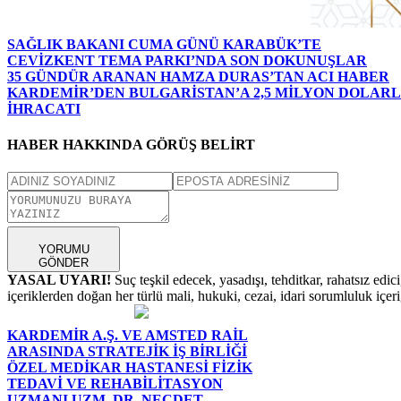
SAĞLIK BAKANI CUMA GÜNÜ KARABÜK’TE
CEVİZKENT TEMA PARKI’NDA SON DOKUNUŞLAR
35 GÜNDÜR ARANAN HAMZA DURAS’TAN ACI HABER
KARDEMİR’DEN BULGARİSTAN’A 2,5 MİLYON DOLAR
İHRACATI
HABER HAKKINDA GÖRÜŞ BELİRT
YORUMU
GÖNDER
YASAL UYARI!
Suç teşkil edecek, yasadışı, tehditkar, rahatsız edic
içeriklerden doğan her türlü mali, hukuki, cezai, idari sorumluluk içeriğ
KARDEMİR A.Ş. VE AMSTED RAİL
ARASINDA STRATEJİK İŞ BİRLİĞİ
ÖZEL MEDİKAR HASTANESİ FİZİK
TEDAVİ VE REHABİLİTASYON
UZMANI UZM. DR. NECDET