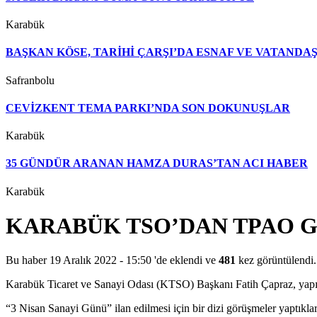
Karabük
BAŞKAN KÖSE, TARİHİ ÇARŞI’DA ESNAF VE VATAND
Safranbolu
CEVİZKENT TEMA PARKI’NDA SON DOKUNUŞLAR
Karabük
35 GÜNDÜR ARANAN HAMZA DURAS’TAN ACI HABER
Karabük
KARABÜK TSO’DAN TPAO G
Bu haber 19 Aralık 2022 - 15:50 'de eklendi ve
481
kez görüntülendi.
Karabük Ticaret ve Sanayi Odası (KTSO) Başkanı Fatih Çapraz, yapıla
“3 Nisan Sanayi Günü” ilan edilmesi için bir dizi görüşmeler yaptıkla