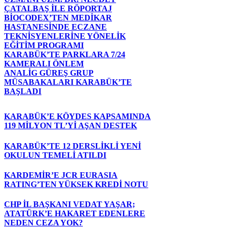
ÇATALBAŞ İLE RÖPORTAJ
BİOCODEX’TEN MEDİKAR
HASTANESİNDE ECZANE
TEKNİSYENLERİNE YÖNELİK
EĞİTİM PROGRAMI
KARABÜK’TE PARKLARA 7/24
KAMERALI ÖNLEM
ANALİG GÜREŞ GRUP
MÜSABAKALARI KARABÜK’TE
BAŞLADI
KARABÜK’E KÖYDES KAPSAMINDA
119 MİLYON TL’Yİ AŞAN DESTEK
KARABÜK’TE 12 DERSLİKLİ YENİ
OKULUN TEMELİ ATILDI
KARDEMİR’E JCR EURASIA
RATING’TEN YÜKSEK KREDİ NOTU
CHP İL BAŞKANI VEDAT YAŞAR;
ATATÜRK’E HAKARET EDENLERE
NEDEN CEZA YOK?