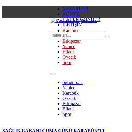
YAZARLAR
KÜNYE
HABER GÖNDER
İLETİŞİM
Karabük
Safranbolu
Eskipazar
Yenice
Eflani
Ovacık
Spor
Safranbolu
Yenice
Karabük
Ovacık
Eskipazar
Eflani
Spor
SAĞLIK BAKANI CUMA GÜNÜ KARABÜK’TE