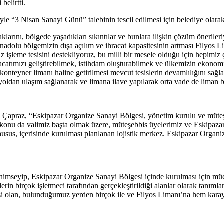
belirtti.
le “3 Nisan Sanayi Günü” talebinin tescil edilmesi için belediye olarak 
arını, bölgede yaşadıkları sıkıntılar ve bunlara ilişkin çözüm önerileri
dolu bölgemizin dışa açılım ve ihracat kapasitesinin artması Filyos Lim
 işleme tesisini destekliyoruz, bu milli bir mesele olduğu için hepimiz
catımızı geliştirebilmek, istihdam oluşturabilmek ve ülkemizin ekonom
onteyner limanı haline getirilmesi mevcut tesislerin devamlılığını sağla
ldan ulaşım sağlanarak ve limana ilave yapılarak orta vade de liman b
 Çapraz, “Eskipazar Organize Sanayi Bölgesi, yönetim kurulu ve müteşebb
 Bu konu da valimiz başta olmak üzere, müteşebbis üyelerimiz ve Eskipa
husus, içerisinde kurulması planlanan lojistik merkez. Eskipazar Organiz
benimseyip, Eskipazar Organize Sanayi Bölgesi içinde kurulması için mü
liyetlerin birçok işletmeci tarafından gerçekleştirildiği alanlar olarak t
si olan, bulunduğumuz yerden birçok ile ve Filyos Limanı’na hem karayol