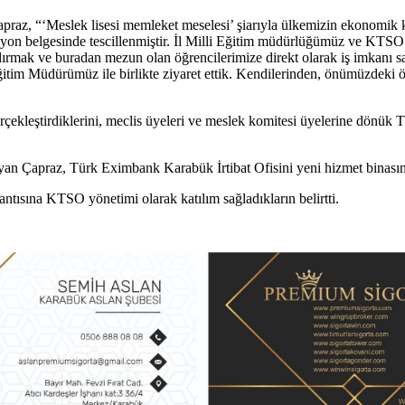
raz, “‘Meslek lisesi memleket meselesi’ şiarıyla ülkemizin ekonomik 
on belgesinde tescillenmiştir. İl Milli Eğitim müdürlüğümüz ve KTSO a
dırmak ve buradan mezun olan öğrencilerimize direkt olarak iş imkanı s
ğitim Müdürümüz ile birlikte ziyaret ettik. Kendilerinden, önümüzdeki 
erçekleştirdiklerini, meclis üyeleri ve meslek komitesi üyelerine dönü
an Çapraz, Türk Eximbank Karabük İrtibat Ofisini yeni hizmet binasınd
tısına KTSO yönetimi olarak katılım sağladıkların belirtti.