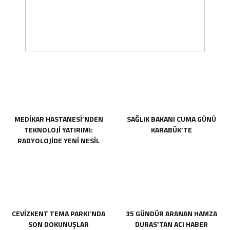
MEDİKAR HASTANESİ’NDEN
SAĞLIK BAKANI CUMA GÜNÜ
TEKNOLOJİ YATIRIMI:
KARABÜK’TE
RADYOLOJİDE YENİ NESİL
CİHAZLAR HİZMETE GİRDİ
CEVİZKENT TEMA PARKI’NDA
35 GÜNDÜR ARANAN HAMZA
SON DOKUNUŞLAR
DURAS’TAN ACI HABER