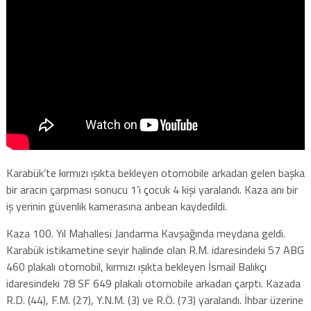
Karabük’te kırmızı ışıkta bekleyen otomobile arkadan gelen başka
bir aracın çarpması sonucu 1’i çocuk 4 kişi yaralandı. Kaza anı bir
iş yerinin güvenlik kamerasına anbean kaydedildi.
Kaza 100. Yıl Mahallesi Jandarma Kavşağında meydana geldi.
Karabük istikametine seyir halinde olan R.M. idaresindeki 57 ABG
460 plakalı otomobil, kırmızı ışıkta bekleyen İsmail Balıkçı
idaresindeki 78 SF 649 plakalı otomobile arkadan çarptı. Kazada
R.D. (44), F.M. (27), Y.N.M. (3) ve R.Ö. (73) yaralandı. İhbar üzerine