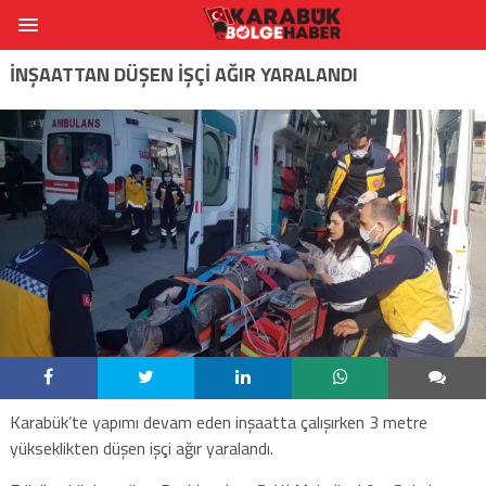
İNŞAATTAN DÜŞEN İŞÇİ AĞIR YARALANDI
Karabük’te yapımı devam eden inşaatta çalışırken 3 metre
yükseklikten düşen işçi ağır yaralandı.