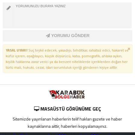
YORUMU GÖNDER
YASAL UYARI!
Suç teşkil edecek, yasadışı, tehditkar, rahatsız edici, hakaret ve
küfür içeren, aşağılayıcı, küçük düşürücü, kaba, pornografik, ahlaka aykırı,
kişilik haklarına zarar verici ya da benzeri niteliklerde içeriklerden doğan her
türlü mali, hukuki, cezai, idari sorumluluk içeriği gönderen kişiye aittir.
MASAÜSTÜ GÖRÜNÜME GEÇ
Sitemizde yayınlanan haberlerin telif hakları gazete ve haber
kaynaklarına aittir, haberleri kopyalamayınız.