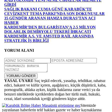
RADYOLOJİDE YENİ NESİL CİHAZLAR HİZMETE
GİRDİ
SAĞLIK BAKANI CUMA GÜNÜ KARABÜK’TE
CEVİZKENT TEMA PARKI’NDA SON DOKUNUŞLAR
35 GÜNDÜR ARANAN HAMZA DURAS’TAN ACI
HABER
KARDEMİR’DEN BULGARİSTAN’A 2,5 MİLYON
DOLARLIK DEMİRYOLU TEKERİ İHRACATI
KARDEMİR A.Ş. VE AMSTED RAİL ARASINDA
STRATEJİK İŞ BİRLİĞİ
YORUM ALANI
YORUMU GÖNDER
YASAL UYARI!
Suç teşkil edecek, yasadışı, tehditkar, rahatsız
edici, hakaret ve küfür içeren, aşağılayıcı, küçük düşürücü, kaba,
pornografik, ahlaka aykırı, kişilik haklarına zarar verici ya da
benzeri niteliklerde içeriklerden doğan her türlü mali, hukuki,
cezai, idari sorumluluk içeriği gönderen kişiye aittir.
Masaüstü görünüme geç
Sitemizde
yayınlanan haberlerin telif hakları gazete ve haber kaynaklarına