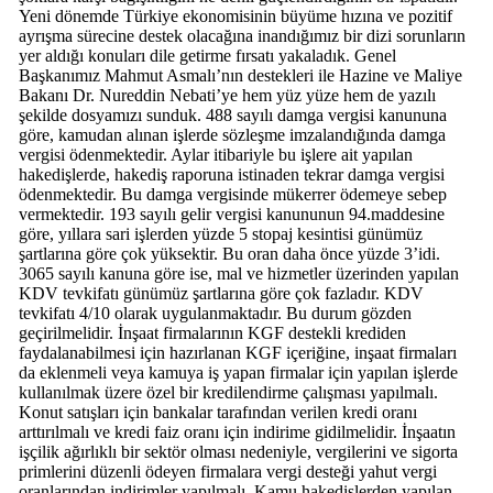
Yeni dönemde Türkiye ekonomisinin büyüme hızına ve pozitif
ayrışma sürecine destek olacağına inandığımız bir dizi sorunların
yer aldığı konuları dile getirme fırsatı yakaladık. Genel
Başkanımız Mahmut Asmalı’nın destekleri ile Hazine ve Maliye
Bakanı Dr. Nureddin Nebati’ye hem yüz yüze hem de yazılı
şekilde dosyamızı sunduk. 488 sayılı damga vergisi kanununa
göre, kamudan alınan işlerde sözleşme imzalandığında damga
vergisi ödenmektedir. Aylar itibariyle bu işlere ait yapılan
hakedişlerde, hakediş raporuna istinaden tekrar damga vergisi
ödenmektedir. Bu damga vergisinde mükerrer ödemeye sebep
vermektedir. 193 sayılı gelir vergisi kanununun 94.maddesine
göre, yıllara sari işlerden yüzde 5 stopaj kesintisi günümüz
şartlarına göre çok yüksektir. Bu oran daha önce yüzde 3’idi.
3065 sayılı kanuna göre ise, mal ve hizmetler üzerinden yapılan
KDV tevkifatı günümüz şartlarına göre çok fazladır. KDV
tevkifatı 4/10 olarak uygulanmaktadır. Bu durum gözden
geçirilmelidir. İnşaat firmalarının KGF destekli krediden
faydalanabilmesi için hazırlanan KGF içeriğine, inşaat firmaları
da eklenmeli veya kamuya iş yapan firmalar için yapılan işlerde
kullanılmak üzere özel bir kredilendirme çalışması yapılmalı.
Konut satışları için bankalar tarafından verilen kredi oranı
arttırılmalı ve kredi faiz oranı için indirime gidilmelidir. İnşaatın
işçilik ağırlıklı bir sektör olması nedeniyle, vergilerini ve sigorta
primlerini düzenli ödeyen firmalara vergi desteği yahut vergi
oranlarından indirimler yapılmalı. Kamu hakedişlerden yapılan