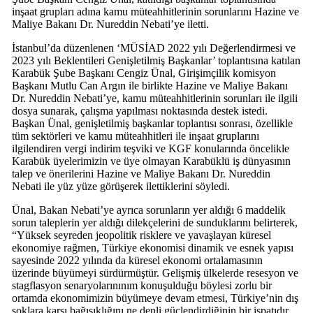
inşaat grupları adına kamu müteahhitlerinin sorunlarını Hazine ve
Maliye Bakanı Dr. Nureddin Nebati’ye iletti.
İstanbul’da düzenlenen ‘MÜSİAD 2022 yılı Değerlendirmesi ve
2023 yılı Beklentileri Genişletilmiş Başkanlar’ toplantısına katılan
Karabük Şube Başkanı Cengiz Ünal, Girişimçilik komisyon
Başkanı Mutlu Can Argın ile birlikte Hazine ve Maliye Bakanı
Dr. Nureddin Nebati’ye, kamu müteahhitlerinin sorunları ile ilgili
dosya sunarak, çalışma yapılması noktasında destek istedi.
Başkan Ünal, genişletilmiş başkanlar toplantısı sonrası, özellikle
tüm sektörleri ve kamu müteahhitleri ile inşaat gruplarını
ilgilendiren vergi indirim teşviki ve KGF konularında öncelikle
Karabük üyelerimizin ve üye olmayan Karabüklü iş dünyasının
talep ve önerilerini Hazine ve Maliye Bakanı Dr. Nureddin
Nebati ile yüz yüze görüşerek ilettiklerini söyledi.
Ünal, Bakan Nebati’ye ayrıca sorunların yer aldığı 6 maddelik
sorun taleplerin yer aldığı dilekçelerini de sunduklarını belirterek,
“Yüksek seyreden jeopolitik risklere ve yavaşlayan küresel
ekonomiye rağmen, Türkiye ekonomisi dinamik ve esnek yapısı
sayesinde 2022 yılında da küresel ekonomi ortalamasının
üzerinde büyümeyi sürdürmüştür. Gelişmiş ülkelerde resesyon ve
stagflasyon senaryolarınınım konuşulduğu böylesi zorlu bir
ortamda ekonomimizin büyümeye devam etmesi, Türkiye’nin dış
şoklara karşı bağışıklığını ne denli güçlendirdiğinin bir ispatıdır.