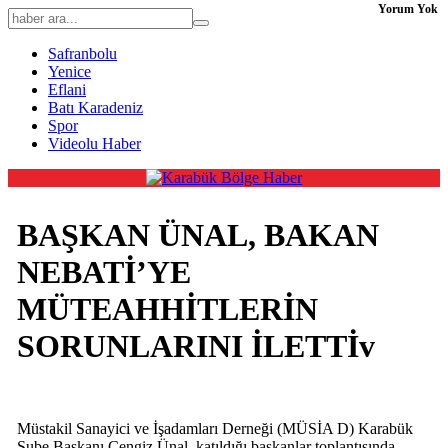
Yorum Yok
Safranbolu
Yenice
Eflani
Batı Karadeniz
Spor
Videolu Haber
BAŞKAN ÜNAL, BAKAN
NEBATİ’YE
MÜTEAHHİTLERİN
SORUNLARINI İLETTİv
Müstakil Sanayici ve İşadamları Derneği (MÜSİA D) Karabük
Şube Başkanı Cengiz Ünal, katıldığı başkanlar toplantısında