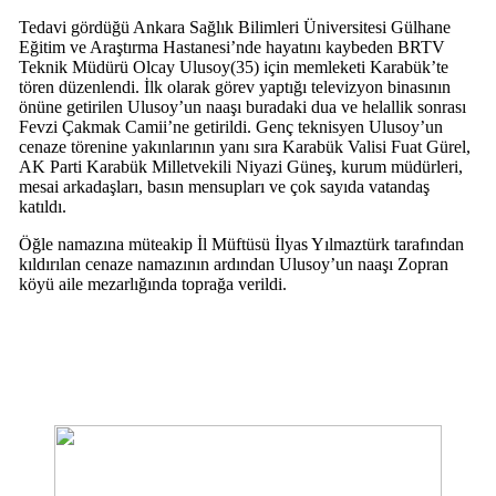
Tedavi gördüğü Ankara Sağlık Bilimleri Üniversitesi Gülhane
Eğitim ve Araştırma Hastanesi’nde hayatını kaybeden BRTV
Teknik Müdürü Olcay Ulusoy(35) için memleketi Karabük’te
tören düzenlendi. İlk olarak görev yaptığı televizyon binasının
önüne getirilen Ulusoy’un naaşı buradaki dua ve helallik sonrası
Fevzi Çakmak Camii’ne getirildi. Genç teknisyen Ulusoy’un
cenaze törenine yakınlarının yanı sıra Karabük Valisi Fuat Gürel,
AK Parti Karabük Milletvekili Niyazi Güneş, kurum müdürleri,
mesai arkadaşları, basın mensupları ve çok sayıda vatandaş
katıldı.
Öğle namazına müteakip İl Müftüsü İlyas Yılmaztürk tarafından
kıldırılan cenaze namazının ardından Ulusoy’un naaşı Zopran
köyü aile mezarlığında toprağa verildi.