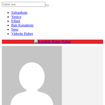
Safranbolu
Yenice
Eflani
Batı Karadeniz
Spor
Videolu Haber